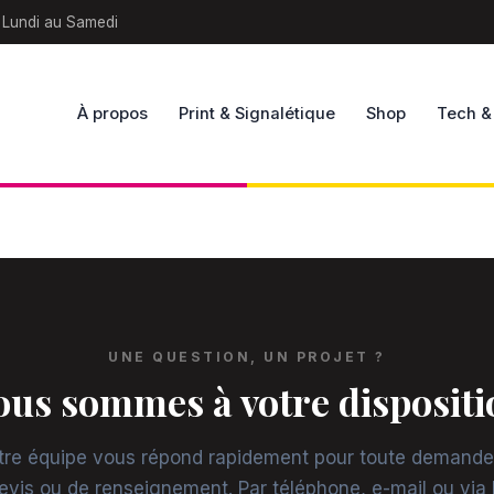
 Lundi au Samedi
À propos
Print & Signalétique
Shop
Tech &
UNE QUESTION, UN PROJET ?
ous sommes à votre dispositi
tre équipe vous répond rapidement pour toute demande
evis ou de renseignement. Par téléphone, e-mail ou via 