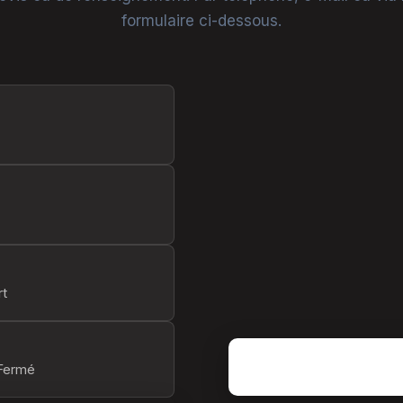
formulaire ci-dessous.
rt
 Fermé